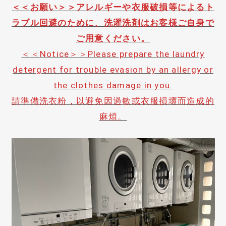
＜＜お願い＞＞アレルギーや衣服破損等によるト
ラブル回避のために、洗濯洗剤はお客様ご自身で
ご用意ください。
＜＜Notice＞＞Please prepare the laundry
detergent for trouble evasion by an allergy or
the clothes damage in you.
請準備洗衣粉，以避免因過敏或衣服損壞而造成的
麻煩。